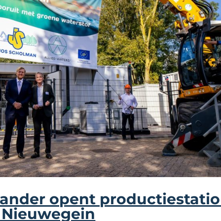
ander opent productiestati
n Nieuwegein