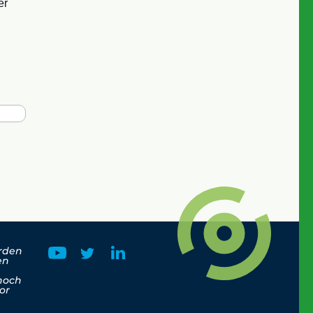
er
orden
en
e
 noch
or